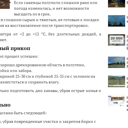
Если саженцы получили слишком рано или
погода изменилась, и нет возможности
высадить их в срок.
лся слишком сырым и тяжелым, не готовым к посадке.
мя на восстановление после транспортировки.
атура от +2 до +12 °C, без длительных дождей, а
ают.
ный прикоп
коп прошел успешно:
хорошо дренированную область в полутени,
ойки или забора.
ириной 25-30 см и глубиной 25-35 см с уклоном на
азместиться и сохранить влагу.
ьно подготовить дно канавы, убрав острые комья и
льно
 должна быть следующей:
, убрав поврежденные участки и закрепив бирки с