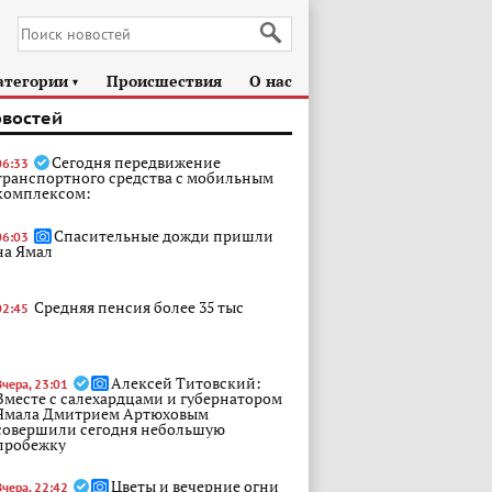
атегории
Происшествия
О нас
►
овостей
Сегодня передвижение
06:33
транспортного средства с мобильным
комплексом:
Спасительные дожди пришли
06:03
на Ямал
Средняя пенсия более 35 тыс
02:45
Алексей Титовский:
Вчера, 23:01
Вместе с салехардцами и губернатором
Ямала Дмитрием Артюховым
совершили сегодня небольшую
пробежку
Цветы и вечерние огни
Вчера, 22:42