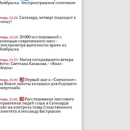
Ноябрьска - беспроиграшное сочетание
Салехард, четверг подходит к
Вчера, 22:26
концу!
20 000 исследований с
Вчера, 22:10
помощью современного масс-
спектрометра выполнили врачи из
Ноябрьска
Магия сегодняшнего вечера.
Вчера, 21:55
Фото: Светлана Казакова / «Ямал-
Медиа»
Первый шаг к «Снежинке»:
Вчера, 21:41
на Ямале забиты колышки для будущего
энергохаба
Расследование массового
Вчера, 21:41
отравления людей суши в Салехарде
взял на контроль глава Следственного
комитета Александр Бастрыкин
На Ямале продлили запрет на
Вчера, 21:23
посещение лесов