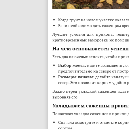
Когда грунт на новом участке оказа
Если необходимо дать саженцам вре
Лучшие условия для прикопа: темпер
кратковременные заморозки не помеш
На чем основывается успеш
Есть два ключевых аспекта, чтобы при
Выбор места:
ищите возвышенную, 
предпочтительно на севере от постр
Размеры канавы:
делайте канаву ш
север. Это позволит корням удобно р
Важно перед укладкой саженцев тщател
выровняв его.
Укладываем саженцы прави
Пошаговая укладка саженцев в прикоп
Сначала осмотрите и отметьте корни
сортом.