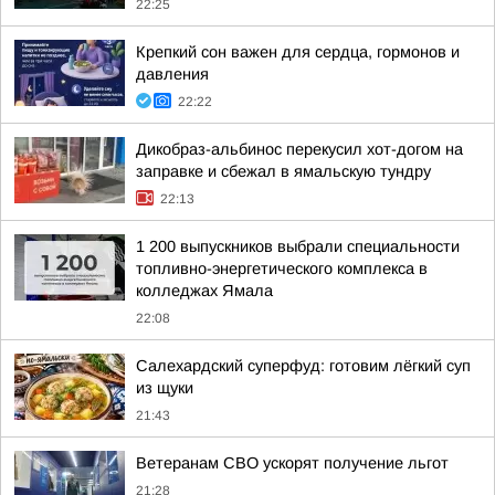
22:25
Крепкий сон важен для сердца, гормонов и
давления
22:22
Дикобраз-альбинос перекусил хот-догом на
заправке и сбежал в ямальскую тундру
22:13
1 200 выпускников выбрали специальности
топливно-энергетического комплекса в
колледжах Ямала
22:08
Салехардский суперфуд: готовим лёгкий суп
из щуки
21:43
Ветеранам СВО ускорят получение льгот
21:28