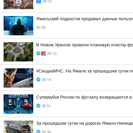
09:25
Ямальский подросток продавал данные пользо
09:06
В Новом Уренгое провели плановую очистку ф
09:10
#СводкаМЧС. На Ямале за прошедшие сутки п
09:19
Суперкубок России по футзалу возвращается в
08:51
За прошедшие сутки на дорогах Ямало-Ненецког
08:39