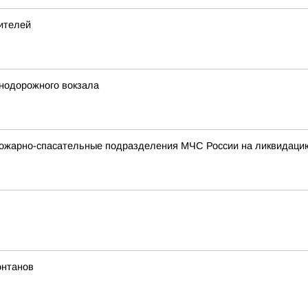
ителей
знодорожного вокзала
ожарно-спасательные подразделения МЧС России на ликвидацию
онтанов