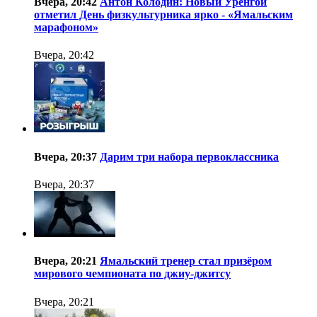
Вчера, 20:42
Антон Колодин: Новый Уренгой
отметил День физкультурника ярко - «Ямальским
марафоном»
Вчера, 20:42
Вчера, 20:37
Дарим три набора первоклассника
Вчера, 20:37
Вчера, 20:21
Ямальский тренер стал призёром
мирового чемпионата по джиу-джитсу
Вчера, 20:21