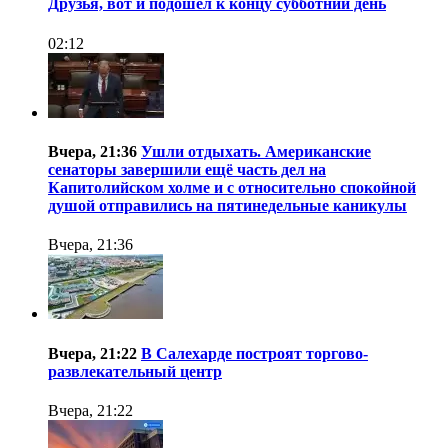
Друзья, вот и подошёл к концу субботний день
02:12
Вчера, 21:36
Ушли отдыхать. Американские
сенаторы завершили ещё часть дел на
Капитолийском холме и с относительно спокойной
душой отправились на пятинедельные каникулы
Вчера, 21:36
Вчера, 21:22
В Салехарде построят торгово-
развлекательный центр
Вчера, 21:22