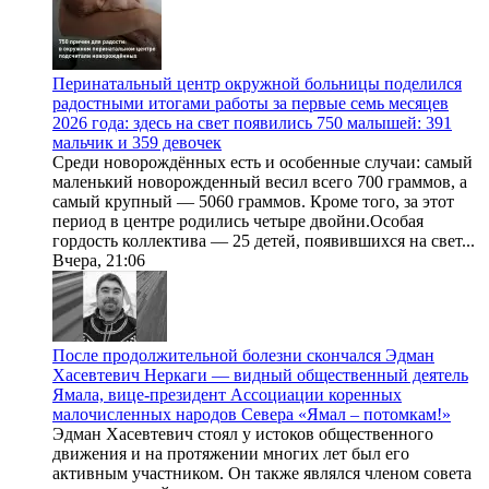
Перинатальный центр окружной больницы поделился
радостными итогами работы за первые семь месяцев
2026 года: здесь на свет появились 750 малышей: 391
мальчик и 359 девочек
Среди новорождённых есть и особенные случаи: самый
маленький новорожденный весил всего 700 граммов, а
самый крупный — 5060 граммов. Кроме того, за этот
период в центре родились четыре двойни.Особая
гордость коллектива — 25 детей, появившихся на свет...
Вчера, 21:06
После продолжительной болезни скончался Эдман
Хасевтевич Неркаги — видный общественный деятель
Ямала, вице-президент Ассоциации коренных
малочисленных народов Севера «Ямал – потомкам!»
Эдман Хасевтевич стоял у истоков общественного
движения и на протяжении многих лет был его
активным участником. Он также являлся членом совета