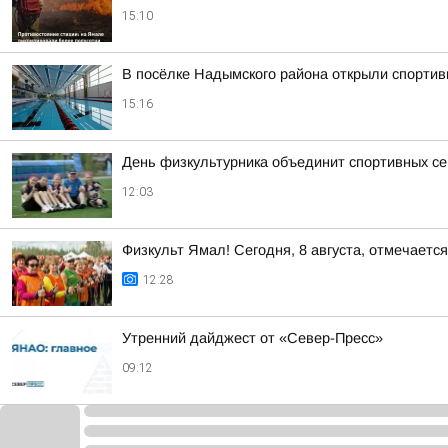
15:10
В посёлке Надымского района открыли спортив
15:16
День физкультурника объединит спортивных с
12:03
Физкульт Ямал! Сегодня, 8 августа, отмечаетс
12:28
Утренний дайджест от «Север-Пресс»
09:12