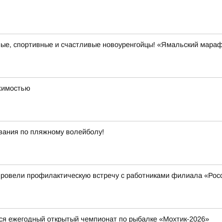
вые, спортивные и счастливые новоуренгойцы! «Ямальский мара
ижимостью
вания по пляжному волейболу!
 провели профилактическую встречу с работниками филиала «Рос
тся ежегодный открытый чемпионат по рыбалке «Мохтик-2026»