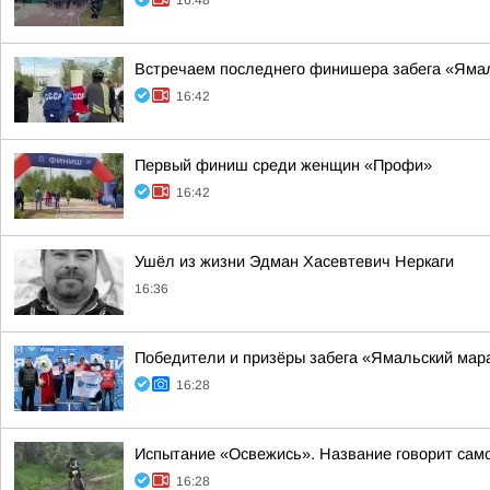
16:48
Встречаем последнего финишера забега «Яма
16:42
Первый финиш среди женщин «Профи»
16:42
Ушёл из жизни Эдман Хасевтевич Неркаги
16:36
Победители и призёры забега «Ямальский мар
16:28
Испытание «Освежись». Название говорит само
16:28