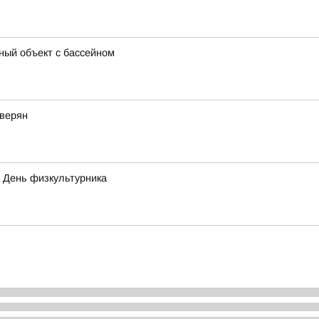
ный объект с бассейном
еверян
я День физкультурника