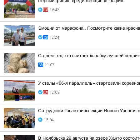
Первый финиш среди женщин «Профи»
16:42
Эмоции от марафона . Посмотрите какие краси
12:24
С днём тех, кто считает коробку лучшей недв
11:07
У стелы «66-я параллель» стартовали соревно
12:03
Сотрудники Госавтоинспекции Нового Уренгоя
15:04
В Ноябрьске 29 августа на озере Ханто состои