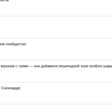
аботы
ное сообщество
 вазонов с туями — они добавили пешеходной зоне особого шар
в Салехарде