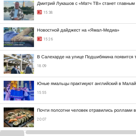
Дмитрий Лукашов с «Матч ТВ» станет главным 
15:38
Новостной дайджест на «Ямал-Медиа»
15:26
В Салехарде на улице Подшибякина появится 
18:09
Юные ямальцы практикуют английский в Малай
15:55
Почти полсотни человек отравились роллами 
20:07