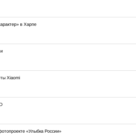
арактер» в Харпе
ми
ты Xiaomi
ВО
фотопроекте «Улыбка России»