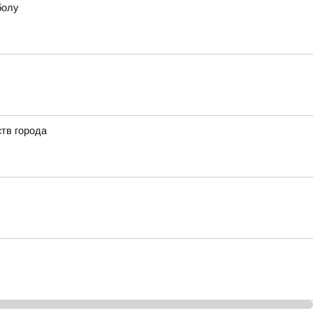
болу
тв города