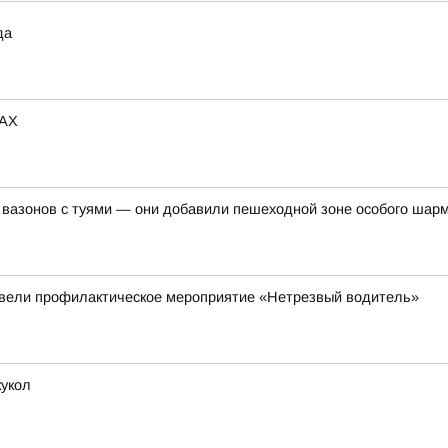
да
MAX
 вазонов с туями — они добавили пешеходной зоне особого шар
овели профилактическое мероприятие «Нетрезвый водитель»
кукол