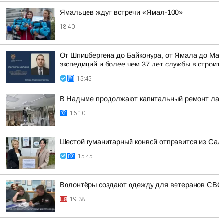
Ямальцев ждут встречи «Ямал-100»
18:40
От Шпицбергена до Байконура, от Ямала до Ма
экспедиций и более чем 37 лет службы в строи
15:45
В Надыме продолжают капитальный ремонт лаб
16:10
Шестой гуманитарный конвой отправится из Са
15:45
Волонтёры создают одежду для ветеранов СВ
19:38