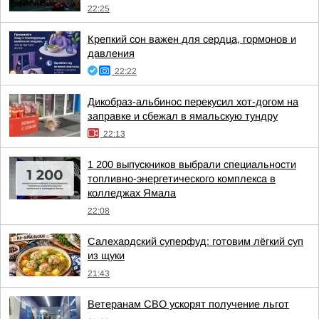
22:25
Крепкий сон важен для сердца, гормонов и
давления
22:22
Дикобраз-альбинос перекусил хот-догом на
заправке и сбежал в ямальскую тундру
22:13
1 200 выпускников выбрали специальности
топливно-энергетического комплекса в
колледжах Ямала
22:08
Салехардский суперфуд: готовим лёгкий суп
из щуки
21:43
Ветеранам СВО ускорят получение льгот