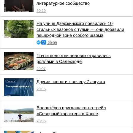
литературное сообщество
20:29
На улице Дзержинского появились 10
стильных вазонов с туями — они добавили
пешеходной зоне особого шарма
20:09
Почти полсотни человек отравились
роллами в Салехарде
20:07
Другие новости к вечеру 7 августа
20:06
Волонтёров приглашают на трейл
«Северный характер» в Харпе
20:06