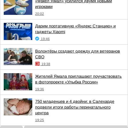
«Факел Ямал» усилился двумя новыми
игроками
20:02
Дарим портативную «Яндекс Станцию» и
гаджеты Xiaomi
19:46
Волонтёры создают одежду для ветеранов
СВО
19:38
Жителей Ямала приглашают поучаствовать
в фотопроекте «Улыбка России»
19:36
750 младенцев и 4 двойни: в Салехарде
подвели итоги работы перинатального
центра
19:25