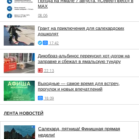
Погода на Ямале 7 августа. «Север-Пресс» в
MAX
08:06
Грант на приключения для салехардских
дошколят
17:42
Дикобраз-альбинос перекусил хот-догом на
заправке и сбежал в ямальскую тундру
22:13
Выходные — самое время для встреч,
прогулок и новых впечатлений
18:09
ЛЕНТА НОВОСТЕЙ
Салехард, пятница! Финишная прямая
недели!