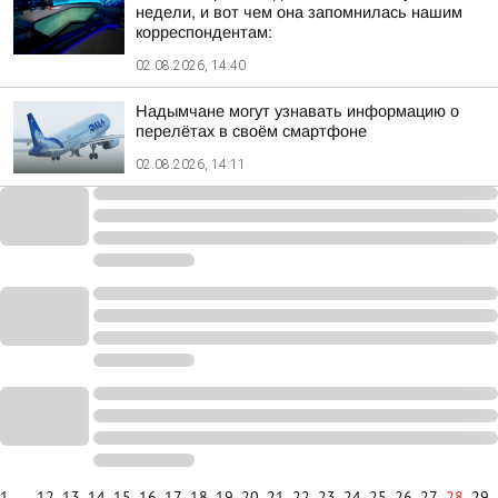
недели, и вот чем она запомнилась нашим
корреспондентам:
02.08.2026, 14:40
Надымчане могут узнавать информацию о
перелётах в своём смартфоне
02.08.2026, 14:11
1
...
12
13
14
15
16
17
18
19
20
21
22
23
24
25
26
27
28
29