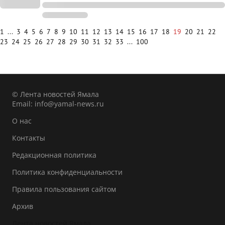
1
...
3
4
5
6
7
8
9
10
11
12
13
14
15
16
17
18
19
20
21
22
23
24
25
26
27
28
29
30
31
32
33
...
100
© Лента новостей Ямала
Email:
info@yamal-news.ru
О нас
Контакты
Редакционная политика
Политика конфиденциальности
Правила пользования сайтом
Архив
Лента новостей Ямала