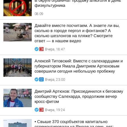
В округе ограничат продажу алкоголя в День
физкультурника
08:09
Давайте вместе посчитаем. А знаете ли вы,
сколько в городе пергол и фонтанов? А
сколько шезлонгов на пляже? Смотрите
ответ — в нашем видео
Вчера, 18:47
Алексей Титовский: Вместе с салехардцами и
губернатором Ямала Дмитрием Артюховым
совершили сегодня небольшую пробежку
Вчера, 23:00
Дмитрий Артюхов: Присоединился к беговому
сообществу Салехарда, продолжим вечер
кросс-фитом
Вчера, 19:24
• Свыше 370 соцобъектов капитально
отремонтировали на Ямале за семь лет;