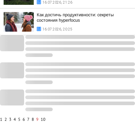
16.07.2026, 21:26
Как достичь продуктивности: секреты
состояния hyperfocus
16.07.2026, 20:25
1
2
3
4
5
6
7
8
9
10