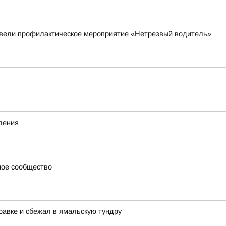
овели профилактическое мероприятие «Нетрезвый водитель»
ления
ное сообщество
равке и сбежал в ямальскую тундру