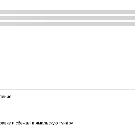
вления
равке и сбежал в ямальскую тундру