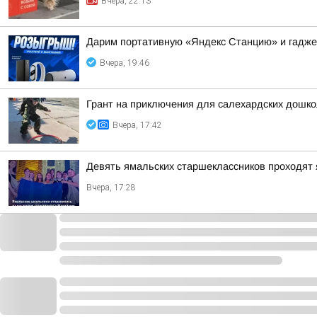
Вчера, 22:13
Дарим портативную «Яндекс Станцию» и гадже
Вчера, 19:46
Грант на приключения для салехардских дошк
Вчера, 17:42
Девять ямальских старшеклассников проходят 
Вчера, 17:28