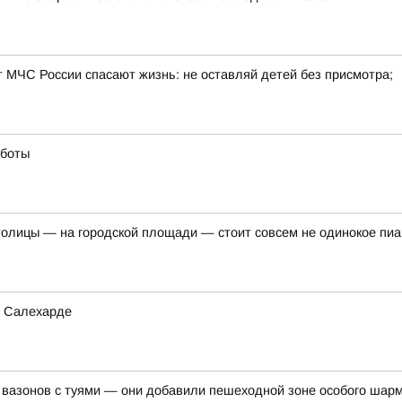
т МЧС России спасают жизнь: не оставляй детей без присмотра;
аботы
толицы — на городской площади — стоит совсем не одинокое пи
в Салехарде
 вазонов с туями — они добавили пешеходной зоне особого шар