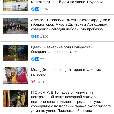
многоквартирный дом на улице Трудовой
17:09
Алексей Титовский: Вместе с салехардцами и
губернатором Ямала Дмитрием Артюховым
совершили сегодня небольшую пробежку
23:00
Цветы и вечерние огни Ноябрьска -
беспроиграшное сочетание
22:40
Молодёжь превращает город в уличную
галерею
18:21
П О Ж А Р. В 15 часов 54 минуты на
центральный пункт пожарной связи 5
пожарно-спасательного отряда поступило
сообщение о возгорании гаража около жилого
дома по улице Поисковая, 6 города