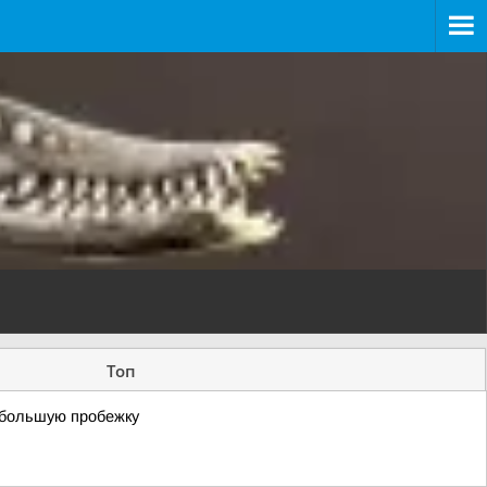
Топ
ебольшую пробежку