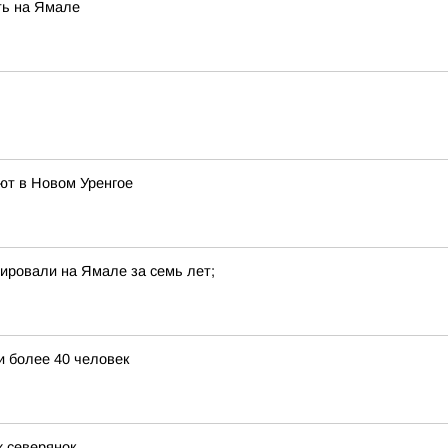
ть на Ямале
ют в Новом Уренгое
ировали на Ямале за семь лет;
и более 40 человек
 северянок